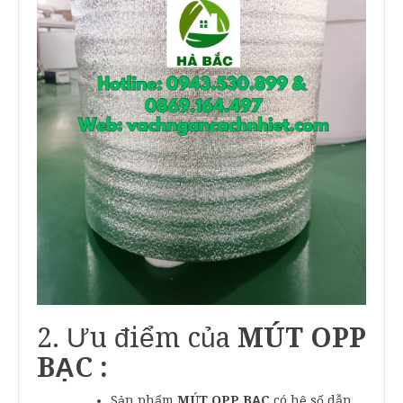
2. Ưu điểm của
MÚT OPP
BẠC :
Sản phẩm
MÚT OPP BẠC
có hệ số dẫn