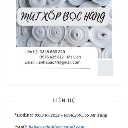
LIÊN HỆ
*Hotline:
0353.07.2222 –
0858.259.555
Mr Tùng
*
Mail
:
habaccachnhiet@gmail.com