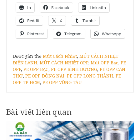
In
Facebook
LinkedIn
Reddit
X
Tumblr
Pinterest
Telegram
WhatsApp
Được gắn thẻ
Mút Cách Nhiệt
,
MÚT CÁCH NHIỆT
ĐIỆN LẠNH
,
MÚT CÁCH NHIỆT OPP
,
Mút OPP Bạc
,
PE
OPP
,
PE OPP BẠC
,
PE OPP BÌNH DƯƠNG
,
PE OPP CẦN
THƠ
,
PE OPP ĐỒNG NAI
,
PE OPP LONG THÀNH
,
PE
OPP TP HCM
,
PE OPP VŨNG TÀU
Bài viết liên quan