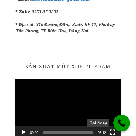
* Zalo:
0353.07.2222
* Địa chỉ:
310 Đường Đồng Khởi, KP 11, Phường
Tân Phong, TP Biên Hòa, Đồng Nai.
SẢN XUẤT MÚT XỐP PE FOAM
Trình
chơi
Video
Gọi Ngay
00:00
06:12