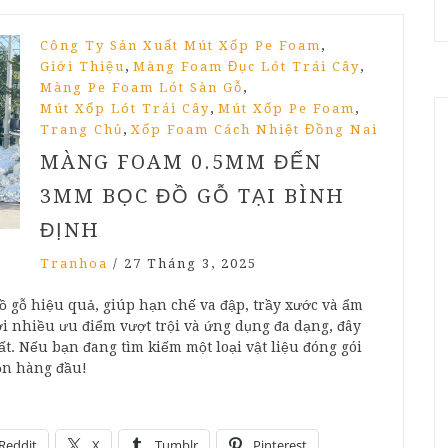
,
Công Ty Sản Xuất Mút Xốp Pe Foam
,
,
Giới Thiệu
Màng Foam Đục Lót Trái Cây
,
Màng Pe Foam Lót Sàn Gỗ
,
,
Mút Xốp Lót Trái Cây
Mút Xốp Pe Foam
,
Trang Chủ
Xốp Foam Cách Nhiệt Đồng Nai
MÀNG FOAM 0.5MM ĐẾN
3MM BỌC ĐỒ GỖ TẠI BÌNH
ĐỊNH
Tranhoa
/
27 Tháng 3, 2025
 gỗ hiệu quả, giúp hạn chế va đập, trầy xước và ẩm
i nhiều ưu điểm vượt trội và ứng dụng đa dạng, đây
ất. Nếu bạn đang tìm kiếm một loại vật liệu đóng gói
họn hàng đầu!
Reddit
X
Tumblr
Pinterest