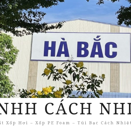
NHH CÁCH NH
t Xốp Hơi – Xốp PE Foam – Túi Bạc Cách Nhiệ