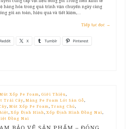
uyên cung cấp vật liệu đóng gói Trong nền kinh tế
o vệ hàng hóa trong quá trình vận chuyển ngày càng
óng gói an toàn, hiệu quả và tiết kiệm,…
Tiếp tục đọc
→
Reddit
X
Tumblr
Pinterest
,
,
 Mút Xốp Pe Foam
Giới Thiệu
,
,
t Trái Cây
Màng Pe Foam Lót Sàn Gỗ
,
,
,
Cây
Mút Xốp Pe Foam
Trang Chủ
,
,
,
hiệt
Xốp Định Hình
Xốp Định Hình Đồng Nai
iệt Đồng Nai
AM BẢO VỆ SẢN PHẨM – ĐÓNG