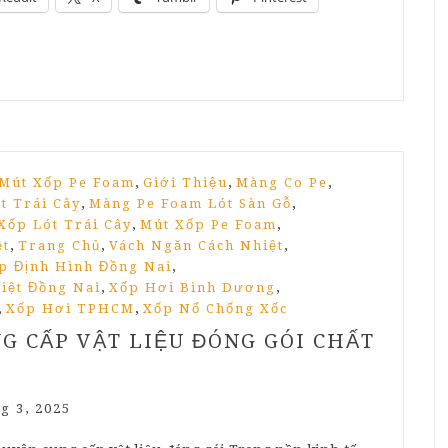
,
,
,
 Mút Xốp Pe Foam
Giới Thiệu
Màng Co Pe
,
,
t Trái Cây
Màng Pe Foam Lót Sàn Gỗ
,
,
Xốp Lót Trái Cây
Mút Xốp Pe Foam
,
,
,
ệt
Trang Chủ
Vách Ngăn Cách Nhiệt
,
p Định Hình Đồng Nai
,
,
iệt Đồng Nai
Xốp Hơi Bình Dương
,
,
Xốp Hơi TPHCM
Xốp Nổ Chống Xốc
G CẤP VẬT LIỆU ĐÓNG GÓI CHẤT
g 3, 2025