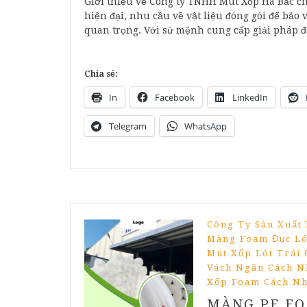
Giới thiệu về Công ty TNHH Mút Xốp Hà Bắc ch
hiện đại, nhu cầu về vật liệu đóng gói để bả
quan trọng. Với sứ mệnh cung cấp giải pháp đ
Chia sẻ:
In
Facebook
LinkedIn
Telegram
WhatsApp
Công Ty Sản Xuất
Màng Foam Đục Ló
Mút Xốp Lót Trái 
Vách Ngăn Cách N
Xốp Foam Cách Nh
MÀNG PE FO