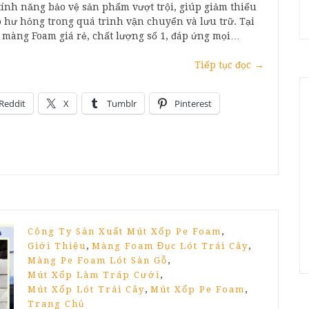
ính năng bảo vệ sản phẩm vượt trội, giúp giảm thiểu
o hư hỏng trong quá trình vận chuyển và lưu trữ. Tại
p màng Foam giá rẻ, chất lượng số 1, đáp ứng mọi…
Tiếp tục đọc
→
Reddit
X
Tumblr
Pinterest
,
Công Ty Sản Xuất Mút Xốp Pe Foam
,
,
Giới Thiệu
Màng Foam Đục Lót Trái Cây
,
Màng Pe Foam Lót Sàn Gỗ
,
Mút Xốp Làm Tráp Cưới
,
,
Mút Xốp Lót Trái Cây
Mút Xốp Pe Foam
Trang Chủ