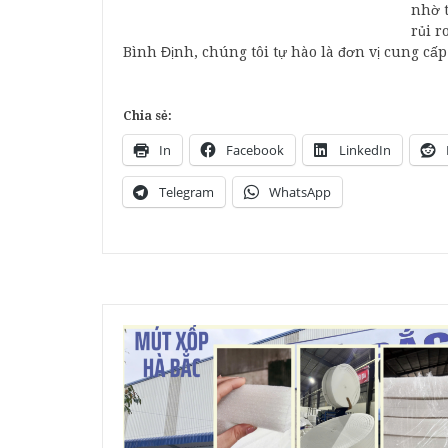
nhờ t
rủi r
Bình Định, chúng tôi tự hào là đơn vị cung cấ
Chia sẻ:
In
Facebook
LinkedIn
Telegram
WhatsApp