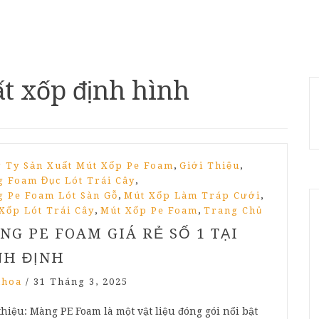
ất xốp định hình
,
,
 Ty Sản Xuất Mút Xốp Pe Foam
Giới Thiệu
,
 Foam Đục Lót Trái Cây
,
,
 Pe Foam Lót Sàn Gỗ
Mút Xốp Làm Tráp Cưới
,
,
Xốp Lót Trái Cây
Mút Xốp Pe Foam
Trang Chủ
NG PE FOAM GIÁ RẺ SỐ 1 TẠI
NH ĐỊNH
nhoa
/
31 Tháng 3, 2025
thiệu: Màng PE Foam là một vật liệu đóng gói nổi bật