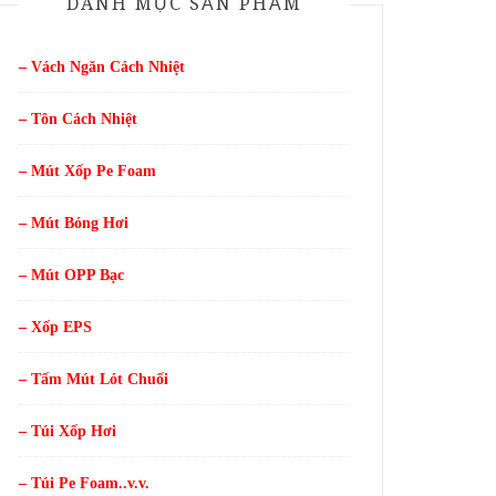
DANH MỤC SẢN PHẨM
– Vách Ngăn Cách Nhiệt
– Tôn Cách Nhiệt
– Mút Xốp Pe Foam
– Mút Bóng Hơi
– Mút OPP Bạc
– Xốp EPS
– Tấm Mút Lót Chuối
– Túi Xốp Hơi
– Túi Pe Foam..v.v.