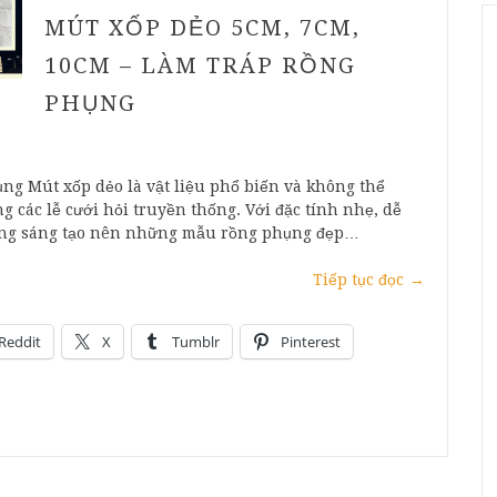
MÚT XỐP DẺO 5CM, 7CM,
10CM – LÀM TRÁP RỒNG
PHỤNG
g Mút xốp dẻo là vật liệu phổ biến và không thể
g các lễ cưới hỏi truyền thống. Với đặc tính nhẹ, dễ
dàng sáng tạo nên những mẫu rồng phụng đẹp…
Tiếp tục đọc
→
Reddit
X
Tumblr
Pinterest