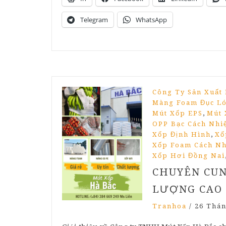
Telegram
WhatsApp
Công Ty Sản Xuất
Màng Foam Đục Ló
,
Mút Xốp EPS
Mút 
OPP Bạc Cách Nhi
,
Xốp Định Hình
Xố
Xốp Foam Cách Nh
Xốp Hơi Đồng Nai
CHUYÊN CUN
LƯỢNG CAO
Tranhoa
/
26 Thán