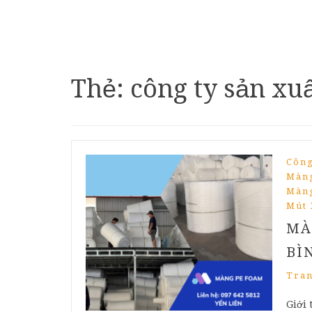
Thẻ:
công ty sản xu
Công
Màng
Màng
Mút 
MÀ
BÌ
Tra
Giới 