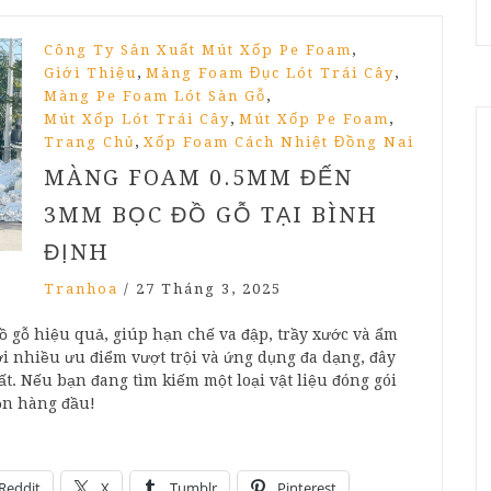
,
Công Ty Sản Xuất Mút Xốp Pe Foam
,
,
Giới Thiệu
Màng Foam Đục Lót Trái Cây
,
Màng Pe Foam Lót Sàn Gỗ
,
,
Mút Xốp Lót Trái Cây
Mút Xốp Pe Foam
,
Trang Chủ
Xốp Foam Cách Nhiệt Đồng Nai
MÀNG FOAM 0.5MM ĐẾN
3MM BỌC ĐỒ GỖ TẠI BÌNH
ĐỊNH
Tranhoa
/
27 Tháng 3, 2025
 gỗ hiệu quả, giúp hạn chế va đập, trầy xước và ẩm
i nhiều ưu điểm vượt trội và ứng dụng đa dạng, đây
ất. Nếu bạn đang tìm kiếm một loại vật liệu đóng gói
họn hàng đầu!
Reddit
X
Tumblr
Pinterest