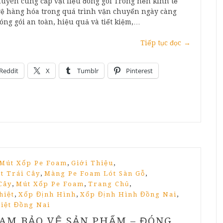
uyên cung cấp vật liệu đóng gói Trong nền kinh tế
o vệ hàng hóa trong quá trình vận chuyển ngày càng
óng gói an toàn, hiệu quả và tiết kiệm,…
Tiếp tục đọc
→
Reddit
X
Tumblr
Pinterest
,
,
 Mút Xốp Pe Foam
Giới Thiệu
,
,
t Trái Cây
Màng Pe Foam Lót Sàn Gỗ
,
,
,
Cây
Mút Xốp Pe Foam
Trang Chủ
,
,
,
hiệt
Xốp Định Hình
Xốp Định Hình Đồng Nai
iệt Đồng Nai
AM BẢO VỆ SẢN PHẨM – ĐÓNG