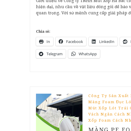
Giới thiệu về Công ty TNHH Mút Xốp Hà Bắc ch
hiện đại, nhu cầu về vật liệu đóng gói để bả
quan trọng. Với sứ mệnh cung cấp giải pháp đ
Chia sẻ:
In
Facebook
LinkedIn
Telegram
WhatsApp
Công Ty Sản Xuất
Màng Foam Đục Ló
Mút Xốp Lót Trái 
Vách Ngăn Cách N
Xốp Foam Cách Nh
MÀNG PE FO