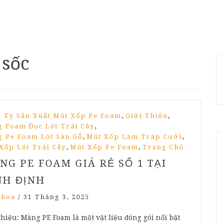
 sốc
,
,
 Ty Sản Xuất Mút Xốp Pe Foam
Giới Thiệu
,
 Foam Đục Lót Trái Cây
,
,
 Pe Foam Lót Sàn Gỗ
Mút Xốp Làm Tráp Cưới
,
,
Xốp Lót Trái Cây
Mút Xốp Pe Foam
Trang Chủ
NG PE FOAM GIÁ RẺ SỐ 1 TẠI
NH ĐỊNH
nhoa
/
31 Tháng 3, 2025
thiệu: Màng PE Foam là một vật liệu đóng gói nổi bật