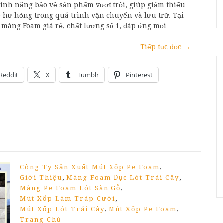
ính năng bảo vệ sản phẩm vượt trội, giúp giảm thiểu
o hư hỏng trong quá trình vận chuyển và lưu trữ. Tại
p màng Foam giá rẻ, chất lượng số 1, đáp ứng mọi…
Tiếp tục đọc
→
Reddit
X
Tumblr
Pinterest
,
Công Ty Sản Xuất Mút Xốp Pe Foam
,
,
Giới Thiệu
Màng Foam Đục Lót Trái Cây
,
Màng Pe Foam Lót Sàn Gỗ
,
Mút Xốp Làm Tráp Cưới
,
,
Mút Xốp Lót Trái Cây
Mút Xốp Pe Foam
Trang Chủ