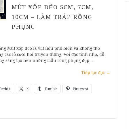
MÚT XỐP DẺO 5CM, 7CM,
10CM – LÀM TRÁP RỒNG
PHỤNG
g Mút xốp dẻo là vật liệu phổ biến và không thể
g các lễ cưới hỏi truyền thống. Với đặc tính nhẹ, dễ
dàng sáng tạo nên những mẫu rồng phụng đẹp…
Tiếp tục đọc
→
Reddit
X
Tumblr
Pinterest