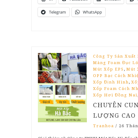
Telegram
WhatsApp
Công Ty Sản Xuất
Màng Foam Đục Ló
,
Mút Xốp EPS
Mút 
OPP Bạc Cách Nhi
,
Xốp Định Hình
Xố
Xốp Foam Cách Nh
Xốp Hơi Đồng Nai
CHUYÊN CUN
LƯỢNG CAO
Tranhoa
/
26 Thán