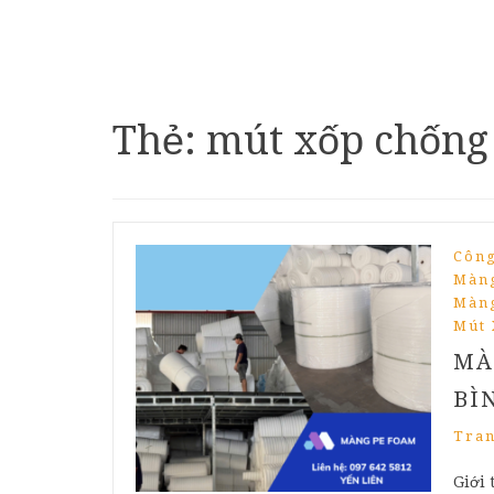
Thẻ:
mút xốp chống
Công
Màng
Màng
Mút 
MÀ
BÌ
Tra
Giới 