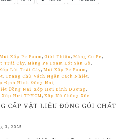
,
,
,
 Mút Xốp Pe Foam
Giới Thiệu
Màng Co Pe
,
,
t Trái Cây
Màng Pe Foam Lót Sàn Gỗ
,
,
Xốp Lót Trái Cây
Mút Xốp Pe Foam
,
,
,
ệt
Trang Chủ
Vách Ngăn Cách Nhiệt
,
p Định Hình Đồng Nai
,
,
iệt Đồng Nai
Xốp Hơi Bình Dương
,
,
Xốp Hơi TPHCM
Xốp Nổ Chống Xốc
G CẤP VẬT LIỆU ĐÓNG GÓI CHẤT
g 3, 2025