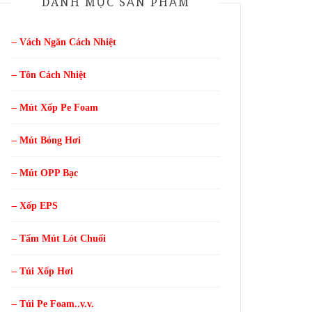
DANH MỤC SẢN PHẨM
– Vách Ngăn Cách Nhiệt
– Tôn Cách Nhiệt
– Mút Xốp Pe Foam
– Mút Bóng Hơi
– Mút OPP Bạc
– Xốp EPS
– Tấm Mút Lót Chuối
– Túi Xốp Hơi
– Túi Pe Foam..v.v.