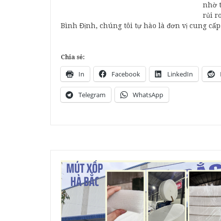
nhờ t
rủi r
Bình Định, chúng tôi tự hào là đơn vị cung cấ
Chia sẻ:
In
Facebook
LinkedIn
Telegram
WhatsApp