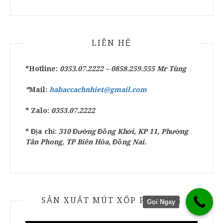
LIÊN HỆ
*Hotline:
0353.07.2222 –
0858.259.555
Mr Tùng
*
Mail
:
habaccachnhiet@gmail.com
* Zalo:
0353.07.2222
* Địa chỉ:
310 Đường Đồng Khởi, KP 11, Phường
Tân Phong, TP Biên Hòa, Đồng Nai.
SẢN XUẤT MÚT XỐP PE FOAM
Gọi Ngay