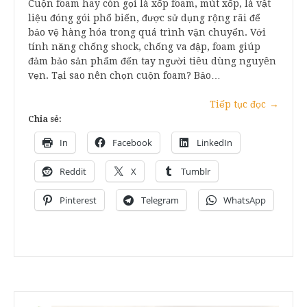
Cuộn foam hay còn gọi là xốp foam, mút xốp, là vật
liệu đóng gói phổ biến, được sử dụng rộng rãi để
bảo vệ hàng hóa trong quá trình vận chuyển. Với
tính năng chống shock, chống va đập, foam giúp
đảm bảo sản phẩm đến tay người tiêu dùng nguyên
vẹn. Tại sao nên chọn cuộn foam? Bảo…
Tiếp tục đọc
→
Chia sẻ:
In
Facebook
LinkedIn
Reddit
X
Tumblr
Pinterest
Telegram
WhatsApp