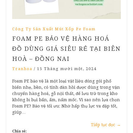
Công Ty Sản Xuất Mút Xốp Pe Foam
FOAM PE BẢO VỆ HÀNG HOÁ
ĐỒ DÙNG GIÁ SIÊU RẺ TẠI BIÊN
HOÀ – ĐỒNG NAI
Tranhoa
/
15 Tháng mười một, 2024
Foam PE bảo vệ là một loại vật liệu đóng gói phổ
biến nhẹ, bền, có tính đàn hồi được dùng trong vận
chuyển hàng hoá, gỗ nội thất, để lưu trữ trong kho
không bị bụi bẩn, ẩm, nấm mốc. Vì sao nên lựa chọn
Foam PE? Bảo vệ tối ưu: Nhờ hấp thụ lực va đập tốt,
giúp…
Tiếp tục đọc
→
Chia sẻ: