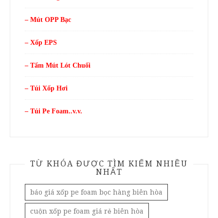
– Mút OPP Bạc
– Xốp EPS
– Tấm Mút Lót Chuối
– Túi Xốp Hơi
– Túi Pe Foam..v.v.
TỪ KHÓA ĐƯỢC TÌM KIẾM NHIỀU
NHẤT
báo giá xốp pe foam bọc hàng biên hòa
cuộn xốp pe foam giá rẻ biên hòa