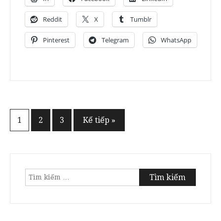
Reddit
X
Tumblr
Pinterest
Telegram
WhatsApp
Phân
1
2
3
Kế tiếp »
trang
bài
viết
Tìm
kiếm
cho: