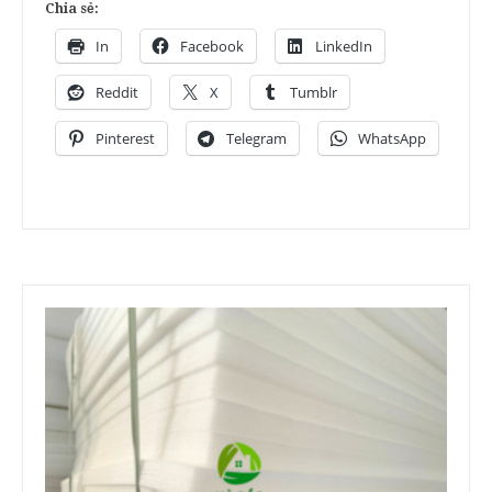
Chia sẻ:
In
Facebook
LinkedIn
Reddit
X
Tumblr
Pinterest
Telegram
WhatsApp