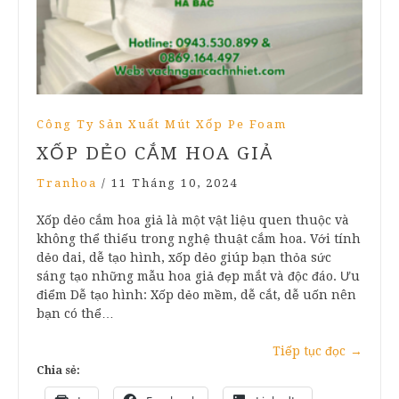
Công Ty Sản Xuất Mút Xốp Pe Foam
XỐP DẺO CẮM HOA GIẢ
Tranhoa
/
11 Tháng 10, 2024
Xốp dẻo cắm hoa giả là một vật liệu quen thuộc và
không thể thiếu trong nghệ thuật cắm hoa. Với tính
dẻo dai, dễ tạo hình, xốp dẻo giúp bạn thỏa sức
sáng tạo những mẫu hoa giả đẹp mắt và độc đáo. Ưu
điểm Dễ tạo hình: Xốp dẻo mềm, dễ cắt, dễ uốn nên
bạn có thể…
Tiếp tục đọc
→
Chia sẻ: