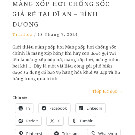
MÀNG XỐP HƠI CHỐNG SỐC
GIÁ RẺ TẠI DĨ AN – BÌNH
DƯƠNG
Tranhoa
/
13 Tháng 7, 2024
Giới thiệu màng xốp hơi Màng xốp hơi chống sốc
chính là màng xốp bóng khi hay còn được gọi với
tên là màng xốp bóp nổ, màng xốp hơi, màng nilon
bọt khí…. Đây là một vật liệu đóng gói phổ biến
được sử dụng để bảo vệ hàng hóa khỏi va đập và hư
hỏng trong quá trình…
Tiếp tục đọc
→
Chia sẻ:
In
Facebook
LinkedIn
Reddit
X
Tumblr
Pinterest
Telegram
WhatsApp