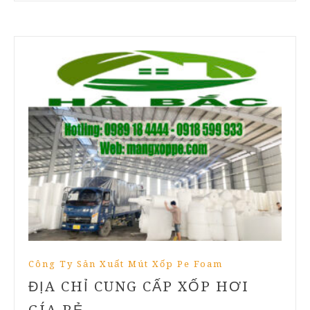
Công Ty Sản Xuất Mút Xốp Pe Foam
ĐỊA CHỈ CUNG CẤP XỐP HƠI
GÍA RẺ