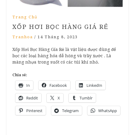
Trang Chủ
XỐP HƠI BỌC HÀNG GIÁ RẺ
Tranhoa
/
14 Tháng 8, 2023
Xốp Hơi Bọc Hàng Gía Rẻ là vật liệu được dùng để
bọc các loại hàng hóa dễ hỏng và trầy xước . Là
màng nhựa trong suốt có các túi khí nhỏ.
Chia sẻ:
In
Facebook
LinkedIn
Reddit
X
Tumblr
Pinterest
Telegram
WhatsApp