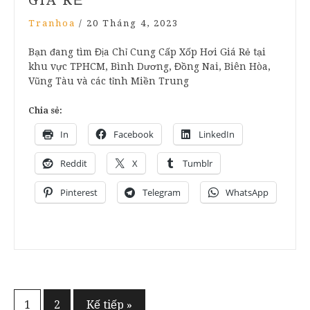
Tranhoa
/
20 Tháng 4, 2023
Bạn đang tìm Địa Chỉ Cung Cấp Xốp Hơi Giá Rẻ tại
khu vực TPHCM, Bình Dương, Đồng Nai, Biên Hòa,
Vũng Tàu và các tỉnh Miền Trung
Chia sẻ:
In
Facebook
LinkedIn
Reddit
X
Tumblr
Pinterest
Telegram
WhatsApp
Phân
1
2
Kế tiếp »