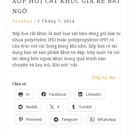
XỐP HƠI CẮT KHÚC GIÁ RẺ BẤT
NGỜ
Tranhoa
/
3 Tháng 7, 2024
Xốp hơi cắt khúc là một loại vật liệu đóng gói làm từ
nhựa polyetylen (PE) hoặc polypropylene (PP) có
cấu trúc với các bong bóng khí nhỏ. Xốp hơi có tác
dụng bảo vệ sản phẩm khỏi va đập, trầy xước và các
tác động bên ngoài khác trong quá trình vận
chuyển và lưu trữ. Khi nói “cắt…
Tiếp tục đọc
→
Chia sẻ:
In
Facebook
LinkedIn
Reddit
X
Tumblr
Pinterest
Telegram
WhatsApp