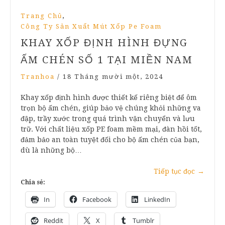
,
Trang Chủ
Công Ty Sản Xuất Mút Xốp Pe Foam
KHAY XỐP ĐỊNH HÌNH ĐỰNG
ẤM CHÉN SỐ 1 TẠI MIỀN NAM
Tranhoa
/
18 Tháng mười một, 2024
Khay xốp định hình được thiết kế riêng biệt để ôm
trọn bộ ấm chén, giúp bảo vệ chúng khỏi những va
đập, trầy xước trong quá trình vận chuyển và lưu
trữ. Với chất liệu xốp PE foam mềm mại, đàn hồi tốt,
đảm bảo an toàn tuyệt đối cho bộ ấm chén của bạn,
dù là những bộ…
Tiếp tục đọc
→
Chia sẻ:
In
Facebook
LinkedIn
Reddit
X
Tumblr