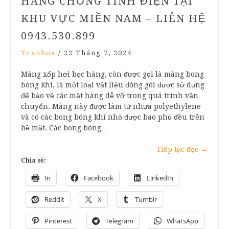
HÀNG CHỐNG TÍNH ĐIỆN TẠI
KHU VỰC MIỀN NAM – LIÊN HỆ
0943.530.899
Tranhoa
/
22 Tháng 7, 2024
Màng xốp hơi bọc hàng, còn được gọi là màng bong
bóng khí, là một loại vật liệu đóng gói được sử dụng
để bảo vệ các mặt hàng dễ vỡ trong quá trình vận
chuyển. Màng này được làm từ nhựa polyethylene
và có các bong bóng khí nhỏ được bao phủ đều trên
bề mặt. Các bong bóng…
Tiếp tục đọc
→
Chia sẻ:
In
Facebook
LinkedIn
Reddit
X
Tumblr
Pinterest
Telegram
WhatsApp