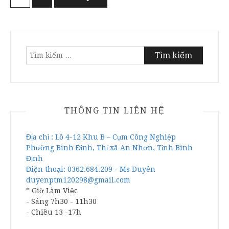
trang
bài
viết
Tìm
kiếm
cho:
THÔNG TIN LIÊN HỆ
Địa chỉ : Lô 4-12 Khu B – Cụm Công Nghiệp
Phường Bình Định, Thị xã An Nhơn, Tỉnh Bình
Định
Điện thoại: 0362.684.209 - Ms Duyên
duyenptm120298@gmail.com
* Giờ Làm Việc
- Sáng 7h30 - 11h30
- Chiều 13 -17h