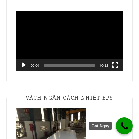
Trình
chơi
Video
00:00
06:12
VÁCH NGĂN CÁCH NHIỆT EPS
Gọi Ngay