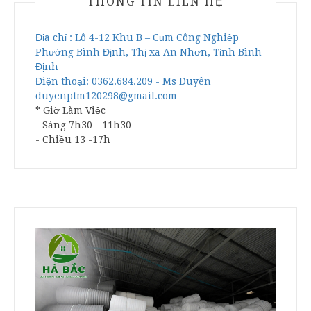
THÔNG TIN LIÊN HỆ
Địa chỉ : Lô 4-12 Khu B – Cụm Công Nghiệp
Phường Bình Định, Thị xã An Nhơn, Tỉnh Bình
Định
Điện thoại: 0362.684.209 - Ms Duyên
duyenptm120298@gmail.com
* Giờ Làm Việc
- Sáng 7h30 - 11h30
- Chiều 13 -17h