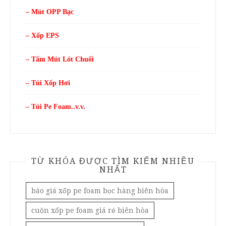
– Mút OPP Bạc
– Xốp EPS
– Tấm Mút Lót Chuối
– Túi Xốp Hơi
– Túi Pe Foam..v.v.
TỪ KHÓA ĐƯỢC TÌM KIẾM NHIỀU
NHẤT
báo giá xốp pe foam bọc hàng biên hòa
cuộn xốp pe foam giá rẻ biên hòa