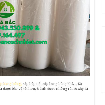
p bong bóng,
xốp bóp nổ, xốp bong bóng khí,… Sử
a được bảo vệ tốt hơn, tránh được những rủi ro xảy ra