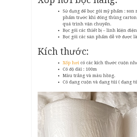
Sử dụng để bọc gói mỹ phẩm : son
phẩm trước khi đóng thùng carton
quá trình vận chuyển.
Bọc gói các thiết bị – linh kiện điệ
Bọc gói các sản phẩm dễ vỡ được l
Kích thước:
Xốp hơi
có các kích thước cuộn nh
Có độ dài : 100m
Màu trắng và màu hồng.
Có dạng cuộn và dạng túi ( dạng t