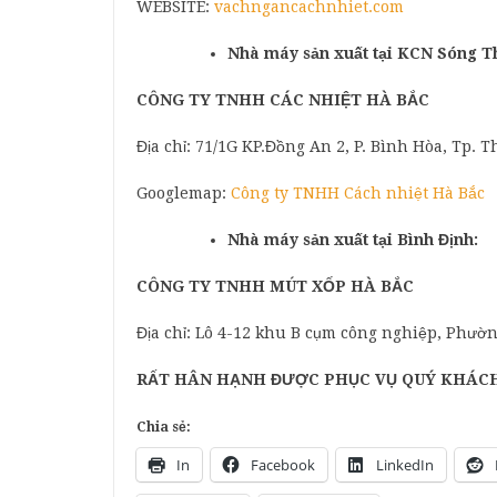
WEBSITE:
vachngancachnhiet.com
Nhà máy sản xuất tại KCN Sóng T
CÔNG TY TNHH CÁC NHIỆT HÀ BẮC
Địa chỉ: 71/1G KP.Đồng An 2, P. Bình Hòa, Tp.
Googlemap:
Công ty TNHH Cách nhiệt Hà Bắc
Nhà máy sản xuất tại Bình Định:
CÔNG TY TNHH MÚT XỐP HÀ BẮC
Địa chỉ: Lô 4-12 khu B cụm công nghiệp, Phườn
RẤT HÂN HẠNH ĐƯỢC PHỤC VỤ QUÝ KHÁCH
Chia sẻ:
In
Facebook
LinkedIn