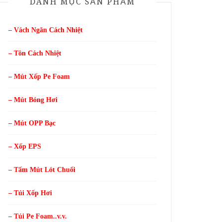
DANH MỤC SẢN PHẨM
– Vách Ngăn Cách Nhiệt
– Tôn Cách Nhiệt
– Mút Xốp Pe Foam
– Mút Bóng Hơi
– Mút OPP Bạc
– Xốp EPS
– Tấm Mút Lót Chuối
– Túi Xốp Hơi
– Túi Pe Foam..v.v.