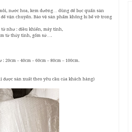
 môi, nước hoa, kem dưỡng… dùng để bọc quấn sản
 để vận chuyển. Bảo vệ sản phẩm không bị bể vỡ trong
n tử như : điều khiển, máy tính,
àm từ thủy tinh, gốm sứ….
ư : 20cm – 40cm – 60cm – 80cm – 100cm.
úi được sản xuất theo yêu cầu của khách hàng)