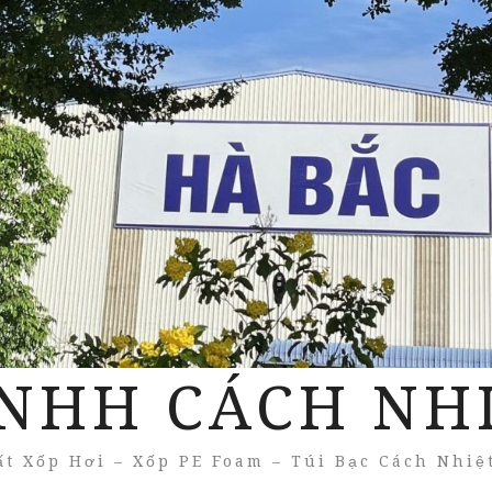
NHH CÁCH NH
t Xốp Hơi – Xốp PE Foam – Túi Bạc Cách Nhiệ