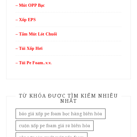
– Mút OPP Bạc
– Xốp EPS
– Tấm Mút Lót Chuối
– Túi Xốp Hơi
– Túi Pe Foam..v.v.
TỪ KHÓA ĐƯỢC TÌM KIẾM NHIỀU
NHẤT
báo giá xốp pe foam bọc hàng biên hòa
cuộn xốp pe foam giá rẻ biên hòa