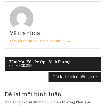
Về tranhoa
Xem tất cả các bài viết của tranhoa →
Điều
Tấm Mút Xốp Pe Opp Bình Dương –
0943.530.899
hướng
bài
Túi khí cách nhiệt giá rẻ
viết
Để lại một bình luận
Email của bạn sẽ không được hiển thị công khai.
Các