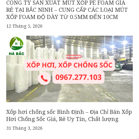
CÔNG TY SẢN XUẤT MÚT XỐP PE FOAM GIÁ
RẺ TẠI BẮC NINH – CUNG CẤP CÁC LOẠI MÚT
XỐP FOAM ĐỘ DÀY TỪ 0.5MM ĐẾN 10CM
12 Tháng 5, 2026
Xốp hơi chống sốc Bình Định – Địa Chỉ Bán Xốp
Hơi Chống Sốc Giá, Rẻ Uy Tín, Chất lượng
31 Tháng 3, 2026