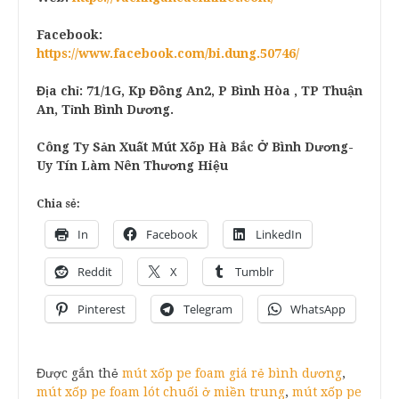
Facebook:
https://www.facebook.com/bi.dung.50746/
Địa chỉ: 71/1G, Kp Đồng An2, P Bình Hòa , TP Thuận
An, Tỉnh Bình Dương.
Công Ty Sản Xuất Mút Xốp Hà Bắc Ở Bình Dương-
Uy Tín Làm Nên Thương Hiệu
Chia sẻ:
In
Facebook
LinkedIn
Reddit
X
Tumblr
Pinterest
Telegram
WhatsApp
Được gắn thẻ
mút xốp pe foam giá rẻ bình dương
,
mút xốp pe foam lót chuối ở miền trung
,
mút xốp pe