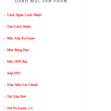
DANH MỤC SẢN PHẨM
– Vách Ngăn Cách Nhiệt
– Tôn Cách Nhiệt
– Mút Xốp Pe Foam
– Mút Bóng Hơi
– Mút OPP Bạc
– Xốp EPS
– Tấm Mút Lót Chuối
– Túi Xốp Hơi
– Túi Pe Foam..v.v.