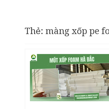
Thẻ:
màng xốp pe f