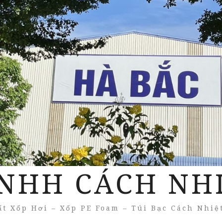
NHH CÁCH NH
t Xốp Hơi – Xốp PE Foam – Túi Bạc Cách Nhiệ