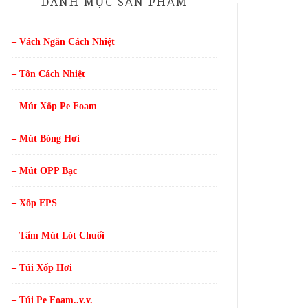
DANH MỤC SẢN PHẨM
– Vách Ngăn Cách Nhiệt
– Tôn Cách Nhiệt
– Mút Xốp Pe Foam
– Mút Bóng Hơi
– Mút OPP Bạc
– Xốp EPS
– Tấm Mút Lót Chuối
– Túi Xốp Hơi
– Túi Pe Foam..v.v.