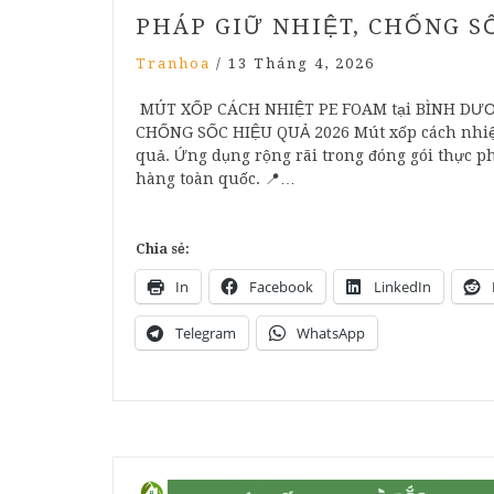
PHÁP GIỮ NHIỆT, CHỐNG SỐ
Tranhoa
/
13 Tháng 4, 2026
MÚT XỐP CÁCH NHIỆT PE FOAM tại BÌNH DƯƠN
CHỐNG SỐC HIỆU QUẢ 2026 Mút xốp cách nhiệt
quả. Ứng dụng rộng rãi trong đóng gói thực ph
hàng toàn quốc. 📍…
Chia sẻ:
In
Facebook
LinkedIn
Telegram
WhatsApp