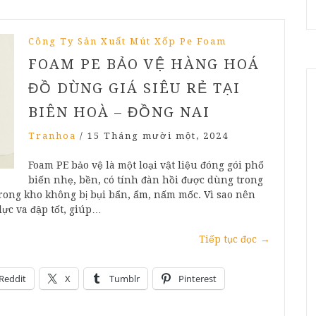
Công Ty Sản Xuất Mút Xốp Pe Foam
FOAM PE BẢO VỆ HÀNG HOÁ
ĐỒ DÙNG GIÁ SIÊU RẺ TẠI
BIÊN HOÀ – ĐỒNG NAI
Tranhoa
/
15 Tháng mười một, 2024
Foam PE bảo vệ là một loại vật liệu đóng gói phổ
biến nhẹ, bền, có tính đàn hồi được dùng trong
trong kho không bị bụi bẩn, ẩm, nấm mốc. Vì sao nên
lực va đập tốt, giúp…
Tiếp tục đọc
→
Reddit
X
Tumblr
Pinterest