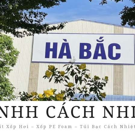
NHH CÁCH NH
t Xốp Hơi – Xốp PE Foam – Túi Bạc Cách Nhiệ