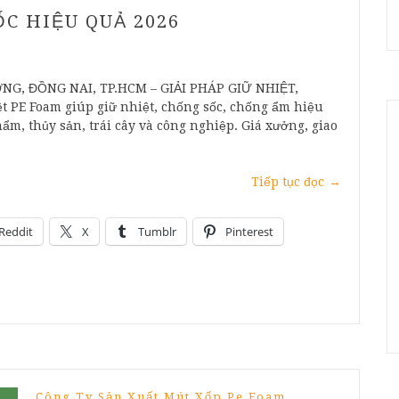
C HIỆU QUẢ 2026
G, ĐỒNG NAI, TP.HCM – GIẢI PHÁP GIỮ NHIỆT,
 PE Foam giúp giữ nhiệt, chống sốc, chống ẩm hiệu
ẩm, thủy sản, trái cây và công nghiệp. Giá xưởng, giao
Tiếp tục đọc
→
Reddit
X
Tumblr
Pinterest
Công Ty Sản Xuất Mút Xốp Pe Foam