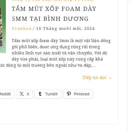
TẤM MÚT XỐP FOAM DÀY
5MM TẠI BÌNH DƯƠNG
Tranhoa
/
16 Tháng mười một, 2024
Tấm mút xốp foam dày 5mm là một vật liệu đóng
gói phổ biến, được ứng dụng rộng rãi trong
nhiều lĩnh vực sản xuất và vận chuyển. Với độ
dày vừa phải, loại mút xốp này cung cấp khả
tác động từ môi trường bên ngoài như va đập,…
Tiếp tục đọc
→
Reddit
X
Tumblr
Pinterest