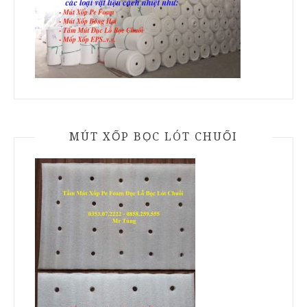
MÚT XỐP BỌC LÓT CHUỐI