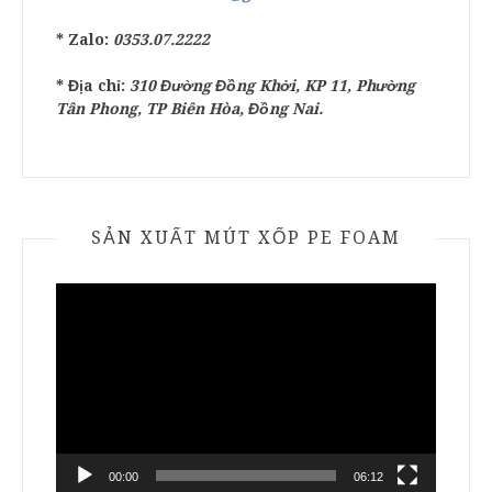
* Zalo:
0353.07.2222
* Địa chỉ:
310 Đường Đồng Khởi, KP 11, Phường
Tân Phong, TP Biên Hòa, Đồng Nai.
SẢN XUẤT MÚT XỐP PE FOAM
Trình
chơi
Video
00:00
06:12