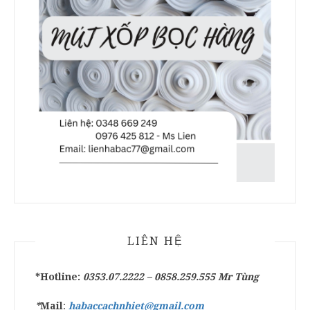
LIÊN HỆ
*Hotline:
0353.07.2222 –
0858.259.555
Mr Tùng
*
Mail
:
habaccachnhiet@gmail.com