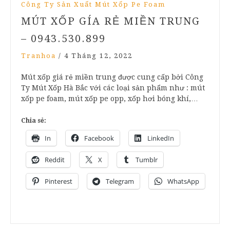
Công Ty Sản Xuất Mút Xốp Pe Foam
MÚT XỐP GÍA RẺ MIỀN TRUNG
– 0943.530.899
Tranhoa
/
4 Tháng 12, 2022
Mút xốp giá rẻ miền trung được cung cấp bởi Công
Ty Mút Xốp Hà Bắc với các loại sản phẩm như : mút
xốp pe foam, mút xốp pe opp, xốp hơi bóng khí,…
Chia sẻ:
In
Facebook
LinkedIn
Reddit
X
Tumblr
Pinterest
Telegram
WhatsApp