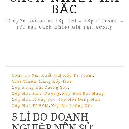
BẮC
Chuyên Sản Xuất Xốp Hơi – Xốp PE Foam –
Túi Bạc Cách Nhiệt Giá Tận Xưởng
,
Công Ty Sản Xuất Mút Xốp Pe Foam
,
,
Giới Thiệu
Màng Xốp Hơi
,
Xốp Bóng Khí Chống Sốc
,
,
Xốp Hơi Bình Dương
Xốp Hơi Bọc Hàng
,
,
Xốp Hơi Chống Sốc
Xốp Hơi Đồng Nai
,
Xốp Hơi TPHCM
Xốp Nổ Chống Xốc
5 LÍ DO DOANH
NGHIỆP NÊN SỬ