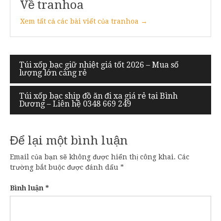
Về tranhoa
Xem tất cả các bài viết của tranhoa →
Điều
Túi xốp bạc giữ nhiệt giá tốt 2026 – Mua số
lượng lớn càng rẻ
hướng
bài
Túi xốp bạc ship đồ ăn đi xa giá rẻ tại Bình
Dương – Liên hệ 0348 669 249
viết
Để lại một bình luận
Email của bạn sẽ không được hiển thị công khai.
Các
trường bắt buộc được đánh dấu
*
Bình luận
*