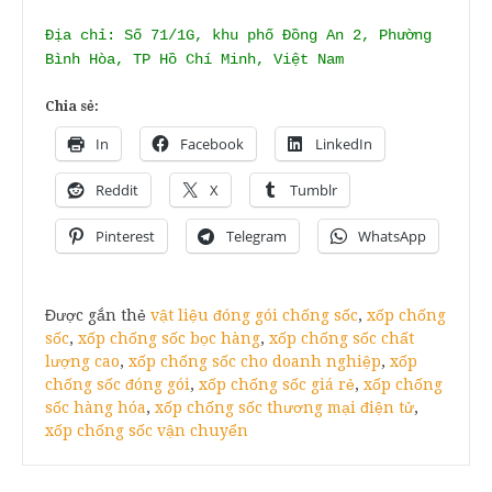
Địa chỉ: Số 71/1G, khu phố Đồng An 2, Phường
Bình Hòa, TP Hồ Chí Minh, Việt Nam
Chia sẻ:
In
Facebook
LinkedIn
Reddit
X
Tumblr
Pinterest
Telegram
WhatsApp
Được gắn thẻ
vật liệu đóng gói chống sốc
,
xốp chống
sốc
,
xốp chống sốc bọc hàng
,
xốp chống sốc chất
lượng cao
,
xốp chống sốc cho doanh nghiệp
,
xốp
chống sốc đóng gói
,
xốp chống sốc giá rẻ
,
xốp chống
sốc hàng hóa
,
xốp chống sốc thương mại điện tử
,
xốp chống sốc vận chuyển