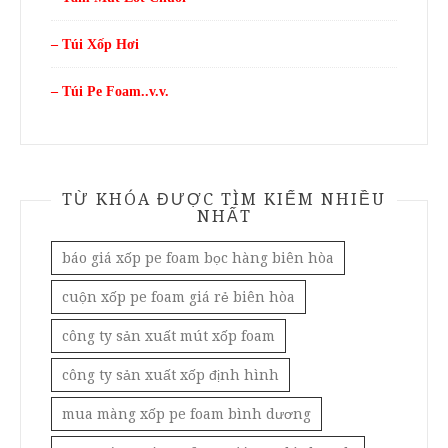
– Túi Xốp Hơi
– Túi Pe Foam..v.v.
TỪ KHÓA ĐƯỢC TÌM KIẾM NHIỀU
NHẤT
báo giá xốp pe foam bọc hàng biên hòa
cuộn xốp pe foam giá rẻ biên hòa
công ty sản xuất mút xốp foam
công ty sản xuất xốp định hình
mua màng xốp pe foam bình dương