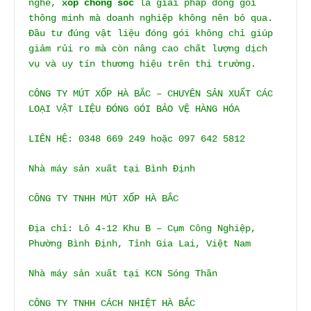
nghề,
xốp chống sốc
là giải pháp đóng gói
thông minh mà doanh nghiệp không nên bỏ qua.
Đầu tư đúng vật liệu đóng gói không chỉ giúp
giảm rủi ro mà còn nâng cao chất lượng dịch
vụ và uy tín thương hiệu trên thị trường.
CÔNG TY MÚT XỐP HÀ BẮC – CHUYÊN SẢN XUẤT CÁC
LOẠI VẬT LIỆU ĐÓNG GÓI BẢO VỆ HÀNG HÓA
LIÊN HỆ: 0348 669 249 hoặc 097 642 5812
Nhà máy sản xuất tại Bình Định
CÔNG TY TNHH MÚT XỐP HÀ BẮC
Địa chỉ: Lô 4-12 Khu B – Cụm Công Nghiệp,
Phường Bình Định, Tỉnh Gia Lai, Việt Nam
Nhà máy sản xuất tại KCN Sóng Thần
CÔNG TY TNHH CÁCH NHIỆT HÀ BẮC