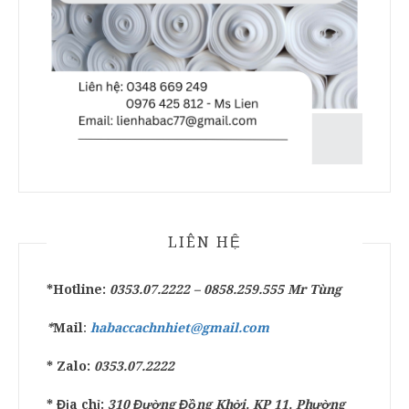
LIÊN HỆ
*Hotline:
0353.07.2222 –
0858.259.555
Mr Tùng
*
Mail
:
habaccachnhiet@gmail.com
* Zalo:
0353.07.2222
* Địa chỉ:
310 Đường Đồng Khởi, KP 11, Phường