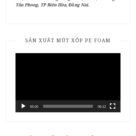
Tân Phong, TP Biên Hòa, Đồng Nai.
SẢN XUẤT MÚT XỐP PE FOAM
Trình
chơi
Video
00:00
06:12