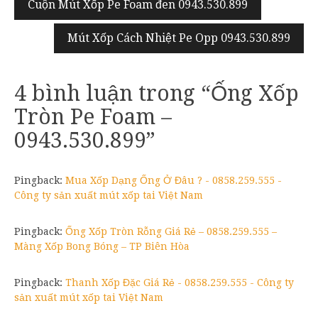
Điều
Cuộn Mút Xốp Pe Foam đen 0943.530.899
hướng
Mút Xốp Cách Nhiệt Pe Opp 0943.530.899
bài
viết
4 bình luận trong “
Ống Xốp
Tròn Pe Foam –
0943.530.899
”
Pingback:
Mua Xốp Dạng Ống Ở Đâu ? - 0858.259.555 -
Công ty sản xuất mút xốp tai Việt Nam
Pingback:
Ống Xốp Tròn Rỗng Giá Rẻ – 0858.259.555 –
Màng Xốp Bong Bóng – TP Biên Hòa
Pingback:
Thanh Xốp Đặc Giá Rẻ - 0858.259.555 - Công ty
sản xuất mút xốp tai Việt Nam