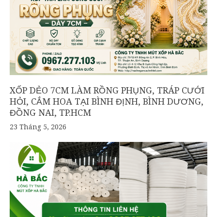
XỐP DẺO 7CM LÀM RỒNG PHỤNG, TRÁP CƯỚI
HỎI, CẮM HOA TẠI BÌNH ĐỊNH, BÌNH DƯƠNG,
ĐỒNG NAI, TP.HCM
23 Tháng 5, 2026