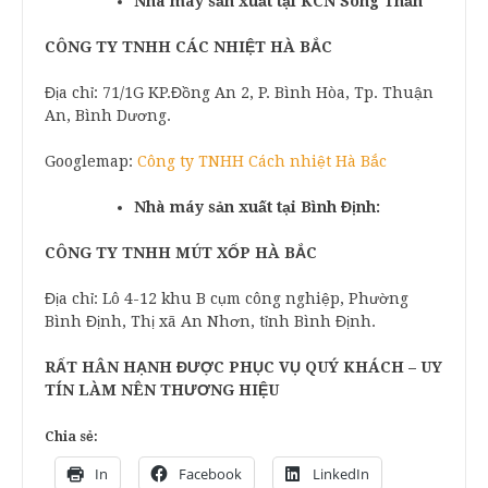
Nhà máy sản xuất tại KCN Sóng Thần
CÔNG TY TNHH CÁC NHIỆT HÀ BẮC
Địa chỉ: 71/1G KP.Đồng An 2, P. Bình Hòa, Tp. Thuận
An, Bình Dương.
Googlemap:
Công ty TNHH Cách nhiệt Hà Bắc
Nhà máy sản xuất tại Bình Định:
CÔNG TY TNHH MÚT XỐP HÀ BẮC
Địa chỉ: Lô 4-12 khu B cụm công nghiệp, Phường
Bình Định, Thị xã An Nhơn, tỉnh Bình Định.
RẤT HÂN HẠNH ĐƯỢC PHỤC VỤ QUÝ KHÁCH – UY
TÍN LÀM NÊN THƯƠNG HIỆU
Chia sẻ:
In
Facebook
LinkedIn