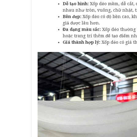
Dễ tạo hình:
Xốp dẻo mềm, dễ cắt, 
nhau như tròn, vuông, chữ nhật, t
Bền đẹp:
Xốp dẻo có độ bền cao, kh
giả được lâu hơn.
Đa dạng màu sắc:
Xốp dẻo thường 
hoặc trang trí thêm để tạo điểm n
Giá thành hợp lý:
Xốp dẻo có giá t