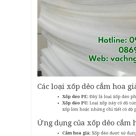
Các loại xốp dẻo cắm hoa gi
Xốp dẻo PE:
Đây là loại xốp dẻo phổ
Xốp dẻo PU:
Loại xốp này có độ cứ
xốp lớn hoặc những chi tiết có độ 
Ứng dụng của xốp dẻo cắm h
Cắm hoa giả:
Xốp dẻo được sử dụng 