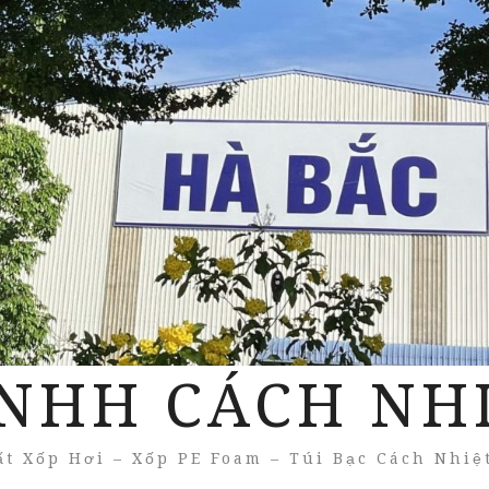
NHH CÁCH NH
t Xốp Hơi – Xốp PE Foam – Túi Bạc Cách Nhiệ