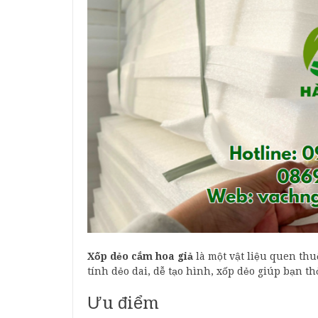
Xốp dẻo cắm hoa giả
là một vật liệu quen thu
tính dẻo dai, dễ tạo hình, xốp dẻo giúp bạn t
Ưu điểm