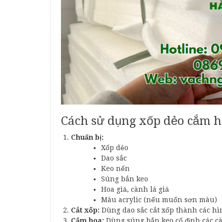
Cách sử dụng xốp dẻo cắm h
Chuẩn bị:
Xốp dẻo
Dao sắc
Keo nến
Súng bắn keo
Hoa giả, cành lá giả
Màu acrylic (nếu muốn sơn màu)
Cắt xốp:
Dùng dao sắc cắt xốp thành các h
Cắm hoa:
Dùng súng bắn keo cố định các cà