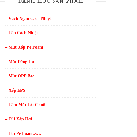
DANH MỤC SẢN PHẨM
– Vách Ngăn Cách Nhiệt
– Tôn Cách Nhiệt
– Mút Xốp Pe Foam
– Mút Bóng Hơi
– Mút OPP Bạc
– Xốp EPS
– Tấm Mút Lót Chuối
– Túi Xốp Hơi
– Túi Pe Foam..v.v.