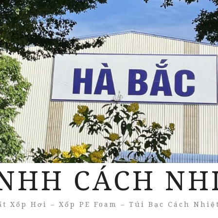
NHH CÁCH NH
t Xốp Hơi – Xốp PE Foam – Túi Bạc Cách Nhiệ