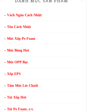
DANH MỤC SẢN PHẨM
– Vách Ngăn Cách Nhiệt
– Tôn Cách Nhiệt
– Mút Xốp Pe Foam
– Mút Bóng Hơi
– Mút OPP Bạc
– Xốp EPS
– Tấm Mút Lót Chuối
– Túi Xốp Hơi
– Túi Pe Foam..v.v.