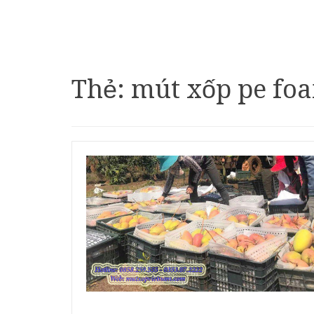
Thẻ:
mút xốp pe foa