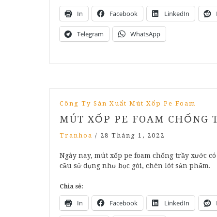
In
Facebook
LinkedIn
Telegram
WhatsApp
Công Ty Sản Xuất Mút Xốp Pe Foam
MÚT XỐP PE FOAM CHỐNG 
Tranhoa
/
28 Tháng 1, 2022
Ngày nay, mút xốp pe foam chống trầy xước c
cầu sử dụng như bọc gói, chèn lót sản phẩm.
Chia sẻ:
In
Facebook
LinkedIn