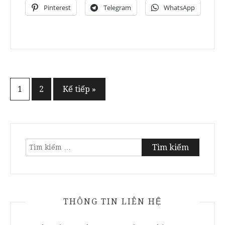
Pinterest
Telegram
WhatsApp
Phân
1
2
Kế tiếp »
trang
bài
viết
Tìm
kiếm
cho:
THÔNG TIN LIÊN HỆ