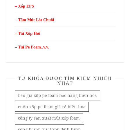
– Xốp EPS
– Tấm Mút Lót Chuối
– Túi Xốp Hơi
– Túi Pe Foam..v.v.
TỪ KHÓA ĐƯỢC TÌM KIẾM NHIỀU
NHẤT
báo giá xốp pe foam bọc hàng biên hòa
cuộn xốp pe foam giá rẻ biên hòa
công ty sản xuất mút xốp foam
công ty sản xuất xốp định hình