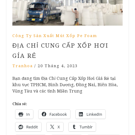
Công Ty Sản Xuất Mút Xốp Pe Foam
ĐỊA CHỈ CUNG CẤP XỐP HƠI
GÍA RẺ
Tranhoa
/
20 Tháng 4, 2023
Bạn đang tìm Địa Chỉ Cung Cấp Xốp Hơi Giá Rẻ tại
khu vực TPHCM, Bình Dương, Đồng Nai, Biên Hòa,
Vũng Tàu và các tỉnh Miền Trung
Chia sẻ:
In
Facebook
LinkedIn
Reddit
X
Tumblr