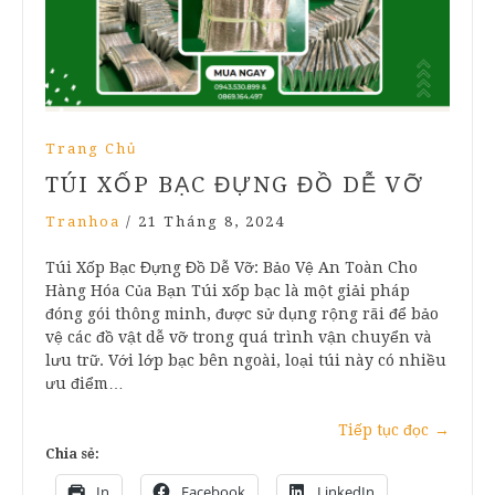
Trang Chủ
TÚI XỐP BẠC ĐỰNG ĐỒ DỄ VỠ
Tranhoa
/
21 Tháng 8, 2024
Túi Xốp Bạc Đựng Đồ Dễ Vỡ: Bảo Vệ An Toàn Cho
Hàng Hóa Của Bạn Túi xốp bạc là một giải pháp
đóng gói thông minh, được sử dụng rộng rãi để bảo
vệ các đồ vật dễ vỡ trong quá trình vận chuyển và
lưu trữ. Với lớp bạc bên ngoài, loại túi này có nhiều
ưu điểm…
Tiếp tục đọc
→
Chia sẻ:
In
Facebook
LinkedIn