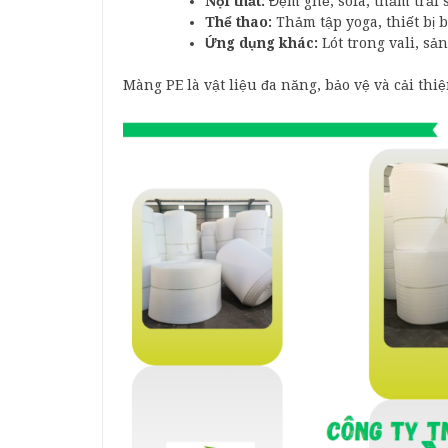
Nội thất:
Đệm ghế, sofa, thảm trải 
Thể thao:
Thảm tập yoga, thiết bị b
Ứng dụng khác:
Lót trong vali, sả
Màng PE là vật liệu đa năng, bảo vệ và cải th