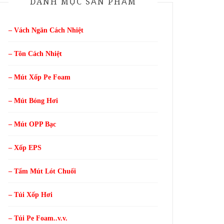
DANH MỤC SẢN PHẨM
– Vách Ngăn Cách Nhiệt
– Tôn Cách Nhiệt
– Mút Xốp Pe Foam
– Mút Bóng Hơi
– Mút OPP Bạc
– Xốp EPS
– Tấm Mút Lót Chuối
– Túi Xốp Hơi
– Túi Pe Foam..v.v.