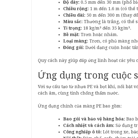
Độ dày:
0.5 mm đến 30 mm (phổ bi
Chiều rộng:
1 m đến 1.6 m (có thể 
Chiều dài:
50 m đến 300 m (thay đổi
Màu sắc:
Thường là trắng, có thể 
Tỉ trọng:
18 kg/m³ đến 35 kg/m³.
Bề mặt:
Trơn hoặc nhám.
Loại màng:
Trơn, có phủ màng nh
Đóng gói:
Dưới dạng cuộn hoặc tấ
Quy cách này giúp đáp ứng linh hoạt các yêu 
Ứng dụng trong cuộc 
Với sự cấu tạo từ nhựa PE và bọt khí, nổi bật 
cách âm, cùng tính chống thấm nước.
Ứng dụng chính của màng PE bao gồm:
Bao gói và bảo vệ hàng hóa:
Bao b
Cách nhiệt và cách âm:
Sử dụng tr
Công nghiệp ô tô:
Lót trong xe, bả