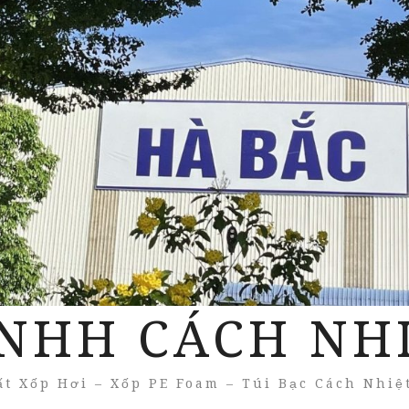
NHH CÁCH NH
t Xốp Hơi – Xốp PE Foam – Túi Bạc Cách Nhiệ