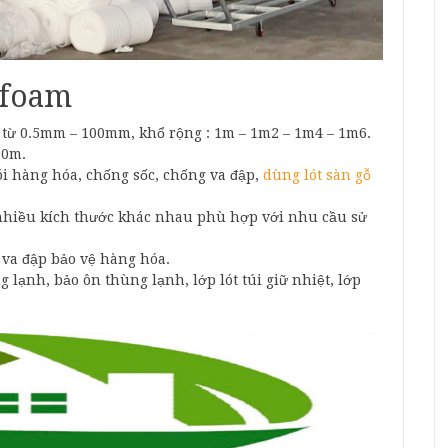
 foam
 từ 0.5mm – 100mm, khổ rộng : 1m – 1m2 – 1m4 – 1m6.
00m.
i hàng hóa, chống sốc, chống va đập,
dùng lót sàn gỗ
 nhiều kích thước khác nhau phù hợp với nhu cầu sử
 va đập bảo vệ hàng hóa.
 lạnh, bảo ôn thùng lạnh, lớp lót túi giữ nhiệt, lớp