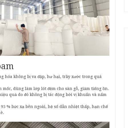
oam
g hóa không bị va đập, hư hại, trầy xước trong quá
mốc, dùng làm lớp lót đệm cho sàn gỗ, giảm tiếng ồn.
iệu quả do đó không bị tác động bởi vị khuẩn và nấm
 95 % bức xạ bên ngoài, hệ số dẫn nhiệt thấp, hạn chế
è.