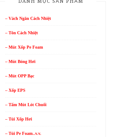
DANH MỤC SẢN PHẨM
– Vách Ngăn Cách Nhiệt
– Tôn Cách Nhiệt
– Mút Xốp Pe Foam
– Mút Bóng Hơi
– Mút OPP Bạc
– Xốp EPS
– Tấm Mút Lót Chuối
– Túi Xốp Hơi
– Túi Pe Foam..v.v.