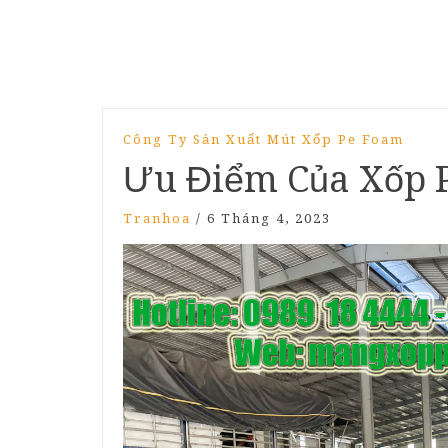
Công Ty Sản Xuất Mút Xốp Pe Foam
Ưu Điểm Của Xốp 
Tranhoa
/
6 Tháng 4, 2023