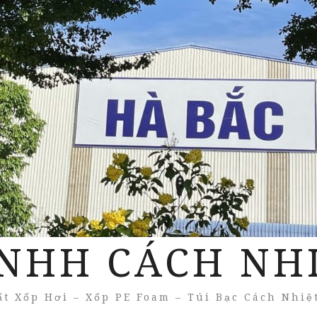
NHH CÁCH NH
t Xốp Hơi – Xốp PE Foam – Túi Bạc Cách Nhiệ