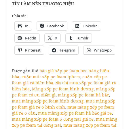
TÍN LÀM NÊN THƯƠNG HIỆU
Chia sẻ:
In
Facebook
LinkedIn
Reddit
X
Tumblr
Pinterest
Telegram
WhatsApp
Được gắn thẻ
báo giá xốp pe foam bọc hàng biên
hòa
,
cuộn mút xốp pe foam tphcm
,
cuộn xốp pe
foam giá rẻ biên hòa
,
địa chỉ mua xốp pe foam giá rẻ
biên hòa
,
Màng xốp pe foam bình dương
,
màng xốp
pe foam có ưu điểm gì
,
màng xốp pe foam hà bắc
,
mua màng xốp pe foam bình dương
,
mua màng xốp
pe foam giá rẻ ở bình định
,
mua màng xốp pe foam
giá rẻ ở đâu
,
mua màng xốp pe foam hà bắc giá rẻ
,
mua màng xốp pe foam ở đồng nai giá rẻ
,
mua màng
xốp pe foam tại đồng nai
,
mua màng xốp pe foam tại