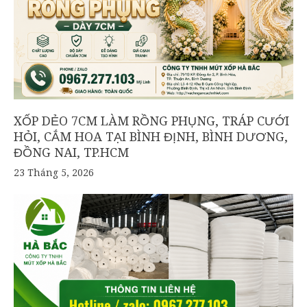
XỐP DẺO 7CM LÀM RỒNG PHỤNG, TRÁP CƯỚI
HỎI, CẮM HOA TẠI BÌNH ĐỊNH, BÌNH DƯƠNG,
ĐỒNG NAI, TP.HCM
23 Tháng 5, 2026