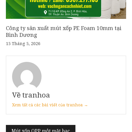
Công ty sản xuất mút xốp PE Foam 10mm tại
Bình Dương
15 Tháng 5, 2026
Về tranhoa
Xem tất cả các bài viết của tranhoa →
Điều
Mút xốp OPP một mặt bạc