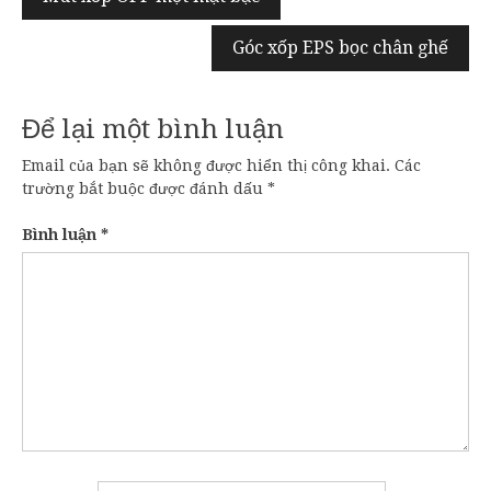
hướng
Góc xốp EPS bọc chân ghế
bài
viết
Để lại một bình luận
Email của bạn sẽ không được hiển thị công khai.
Các
trường bắt buộc được đánh dấu
*
Bình luận
*