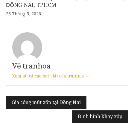
ĐỒNG NAI, TP.HCM
23 Tháng 5, 2026
Về tranhoa
Xem tất cả các bài viết của tranhoa →
Điều
Gia công mút xốp tại Đồng Nai
hướng
Định hình khay xốp
bài
viết