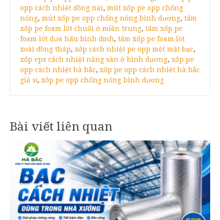
opp cách nhiệt đồng nai
,
mút xốp pe opp chống
nóng
,
mút xốp pe opp chống nóng bình dương
,
tấm
xốp pe foam lót chuối ở miền trung
,
tấm xốp pe
foam lót dưa hấu bình định
,
tấm xốp pe foam lót
xoài đồng tháp
,
xốp cách nhiệt pe opp một mặt bạc
,
xốp eps cách nhiệt nâng sàn ở bình dương
,
xốp pe
opp cách nhiệt hà bắc
,
xốp pe opp cách nhiệt hà bắc
giá sỉ
,
xôp pe opp chống nóng bình dương
Bài viết liên quan