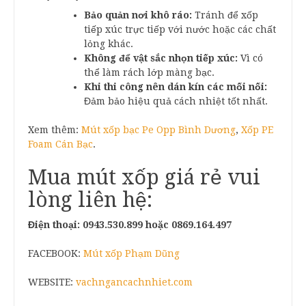
Bảo quản nơi khô ráo:
Tránh để xốp
tiếp xúc trực tiếp với nước hoặc các chất
lỏng khác.
Không để vật sắc nhọn tiếp xúc:
Vì có
thể làm rách lớp màng bạc.
Khi thi công nên dán kín các mối nối:
Đảm bảo hiệu quả cách nhiệt tốt nhất.
Xem thêm:
Mút xốp bạc Pe Opp Bình Dương
,
Xốp PE
Foam Cán Bạc
.
Mua mút xốp giá rẻ vui
lòng liên hệ:
Điện thoại: 0943.530.899 hoặc 0869.164.497
FACEBOOK:
Mút xốp Phạm Dũng
WEBSITE:
vachngancachnhiet.com