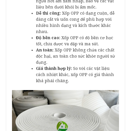
ngừa hơi ẩm xâm nhập, bảo vệ các vật
liệu bên dưới khỏi bị ẩm mốc.
Dễ thi công:
Xốp OPP có dạng cuộn, dễ
dàng cắt và uốn cong để phù hợp với
nhiều hình dạng và kích thước khác
nhau.
Độ bền cao:
Xốp OPP có độ bền cơ học
tốt, chịu được va đập và ma sát.
An toàn:
Xốp OPP không chứa các chất
độc hại, an toàn cho sức khỏe người sử
dụng.
Giá thành hợp lý:
So với các vật liệu
cách nhiệt khác, xốp OPP có giá thành
khá phải chăng.