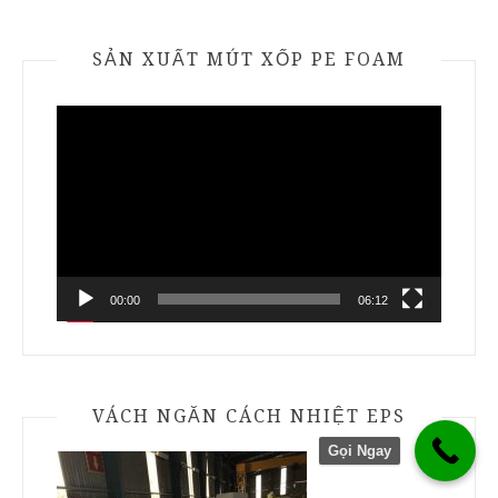
SẢN XUẤT MÚT XỐP PE FOAM
Trình
chơi
Video
00:00
06:12
VÁCH NGĂN CÁCH NHIỆT EPS
Gọi Ngay