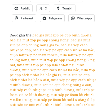
Reddit
X
Tumblr
Pinterest
Telegram
WhatsApp
Được gắn thẻ
báo giá mút xốp pe opp bình dương
,
báo giá mút xốp pe opp chống nóng
,
báo giá mút
xốp pe opp chống nóng giá rẻ
,
báo giá xốp cách
nhiệt pe opp
,
báo giá xốp pe opp cách nhiệt hà bắc
,
cuộn mút xốp pe foam tphcm
,
mua mút xốp pe opp
chống nóng
,
mua mút xốp pe opp chống nóng đồng
nai
,
mua mút xốp pe opp làm chiếu ngủ bình
dương
,
mua xốp pe opp cách nhiệt hà bắc
,
mua xốp
pe opp cách nhiệt hà bắc giá rẻ
,
mua xốp pe opp
cách nhiệt hà bắc ở đâu
,
mua xốp pe opp cách nhiệt
ở Bình dương
,
mua xốp pe opp chống nóng ở đâu
,
mút xốp cách nhiệt pe opp bình dương
,
mút xốp pe
foam giá rẻ bình dương
,
mút xốp pe foam lót chuối
ở miền trung
,
mút xốp pe foam lót xoài ở đồng tháp
,
Mút xốp pe opp cách nhiệt bình dương
,
mút xốp pe