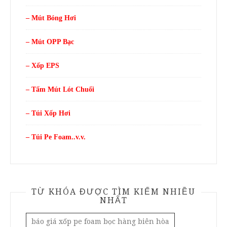
– Mút Bóng Hơi
– Mút OPP Bạc
– Xốp EPS
– Tấm Mút Lót Chuối
– Túi Xốp Hơi
– Túi Pe Foam..v.v.
TỪ KHÓA ĐƯỢC TÌM KIẾM NHIỀU
NHẤT
báo giá xốp pe foam bọc hàng biên hòa